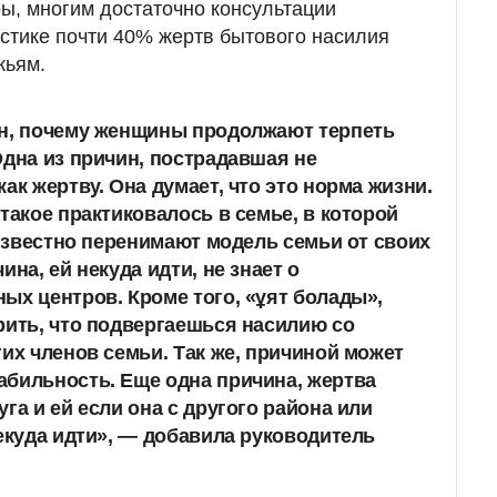
ы, многим достаточно консультации
истике почти 40% жертв бытового насилия
жьям.
ин, почему женщины продолжают терпеть
Одна из причин, пострадавшая не
ак жертву. Она думает, что это норма жизни.
такое практиковалось в семье, в которой
 известно перенимают модель семьи от своих
ина, ей некуда идти, не знает о
ых центров. Кроме того, «ұят болады»,
рить, что подвергаешься насилию со
гих членов семьи. Так же, причиной может
бильность. Еще одна причина, жертва
га и ей если она с другого района или
некуда идти», — добавила руководитель