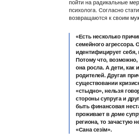
пойти на радикальные мер
психолога. Согласно стат
возвращаются к своим му
«Есть несколько прич
семейного агрессора. 
идентифицирует себя, к
Потому что, возможно, 
она росла. А дети, как
родителей. Другая прич
существовании кризисн
«стыдно», нельзя гово
стороны супруга и дру
быть финансовая неста
проживает в доме супру
региона, то зачастую 
«Сана сезім».