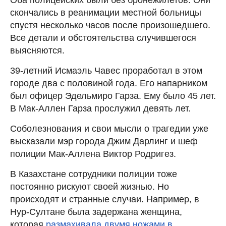
Оба полицейских были без бронежилетов. Они
скончались в реанимации местной больницы
спустя несколько часов после произошедшего.
Все детали и обстоятельства случившегося
выясняются.
39-летний Исмаэль Чавес проработал в этом
городе два с половиной года. Его напарником
был офицер Эдельмиро Гарза. Ему было 45 лет.
В Мак-Аллен Гарза прослужил девять лет.
Соболезнования и свои мысли о трагедии уже
высказали мэр города Джим Дарлинг и шеф
полиции Мак-Аллена Виктор Родригез.
В Казахстане сотрудники полиции тоже
постоянно рискуют своей жизнью. Но
происходят и странные случаи. Например, в
Нур-Султане была задержана женщина,
которая
размахивала двумя ножами в