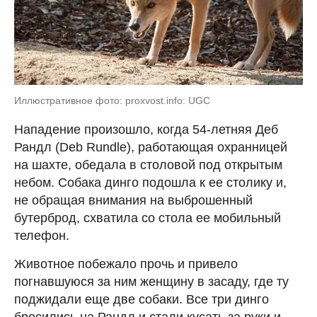
Иллюстративное фото: proxvost.info: UGC
Нападение произошло, когда 54-летняя Деб
Рандл (Deb Rundle), работающая охранницей
на шахте, обедала в столовой под открытым
небом. Собака динго подошла к ее столику и,
не обращая внимания на выброшенный
бутерброд, схватила со стола ее мобильный
телефон.
Животное побежало прочь и привело
погнавшуюся за ним женщину в засаду, где ту
поджидали еще две собаки. Все три динго
бросились на Рандл и стали кусать за руки и