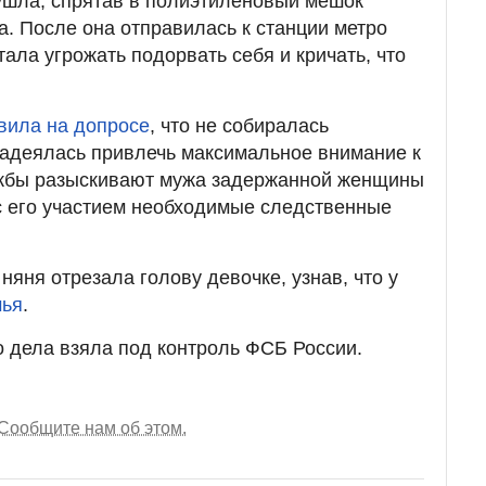
ушла, спрятав в полиэтиленовый мешок
а. После она отправилась к станции метро
тала угрожать подорвать себя и кричать, что
вила на допросе
, что не собиралась
надеялась привлечь максимальное внимание к
ужбы разыскивают мужа задержанной женщины
 с его участием необходимые следственные
 няня отрезала голову девочке, узнав, что у
мья
.
 дела взяла под контроль ФСБ России.
Сообщите нам об этом.