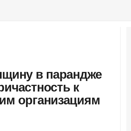
нщину в парандже
ричастность к
им организациям