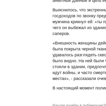
анкетные данные и цель е
Выяснилось, что экстренн
госдоходов по звонку пре
мужчина крикнул ей: «ты 
чего он выбежал из здани
саперов.
«Внешность женщины дейст
была покрыта черной ткань
удавалось разглядеть скво
было видно. На ней были 
стояли в здании, предпочл
идут войны, и часто сме
местах», - рассказали оче
В настоящий момент полиц
Нашли ошибку в публикации?