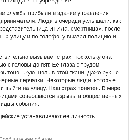
е прихода в госучреждение.
ые службы прибыли в здание управления
дпринимателя. Люди в очереди услышали, как
представительница ИГИЛа, смертница», после
я на улицу и по телефону вызвал полицию и
вительно вызывает страх, поскольку она
ю с головы до пят. Ее глаза с трудом
зь тоненькую щель в этой ткани. Даже рук не
черные перчатки. Некоторые люди, которые
и выйти на улицу. Наш страх понятен. В мире
ртницами совершаются взрывы в общественных
видцы события.
ейские устанавливают ее личность.
Сообщите нам об этом.