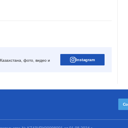
Instagram
Казахстана, фото, видео и
Со
етельство № KZ43VPY00098001 от 01.08.2024 г.