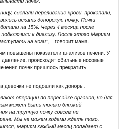
альности почек.
ницу, сделали переливание крови, прокапали,
вились искать донорскую почку. Почки
ботали на 15%. Через 4 месяца после
 подключили к диализу. После этого Мариям
наступать на ноги
", – говорит мама.
ям повышены показатели анализов печени. У
я давление, происходят обильные носовые
лечения почек пришлось прекратить
ка девочки не подошли как доноры.
лают операции по пересадке органов, но для
рым может быть только близкий
ия на трупную почку совсем не
ране. Мы не можем годами ждать того,
лучится, Мариям каждый месяц попадает с