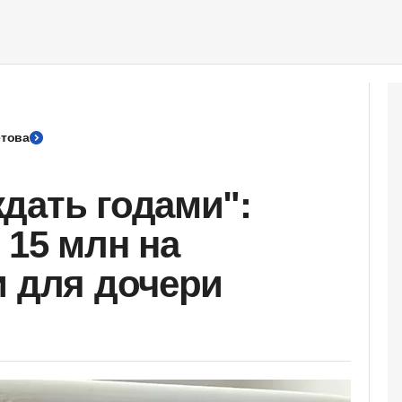
етова
дать годами":
 15 млн на
и для дочери