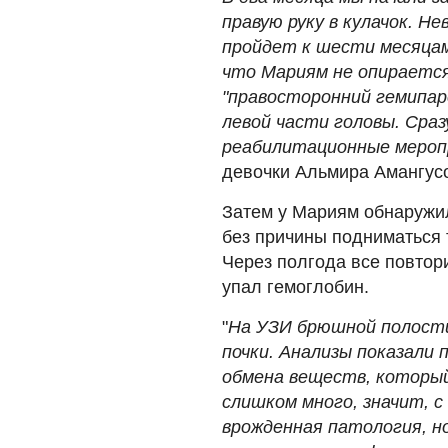
правую руку в кулачок. Н
пройдет к шести месяцам
что Мариям не опирается
"правосторонний гемипар
левой части головы. Сраз
реабилитационные мероп
девочки Альмира Амангус
Затем у Мариям обнаружил
без причины подниматься 
Через полгода все повтори
упал гемоглобин.
"
На УЗИ брюшной полости 
почки. Анализы показали
обмена веществ, который
слишком много, значит, с
врожденная патология, но