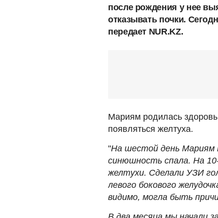
после рождения у нее выя
отказывать почки. Cегодн
передает NUR.KZ.
Мариям родилась здоровым
появляться желтуха.
"
На шестой день Мариям 
синюшность спала. На 10-
желтухи. Сделали УЗИ го
левого бокового желудочк
видимо, могла быть причи
В два месяца мы начали 