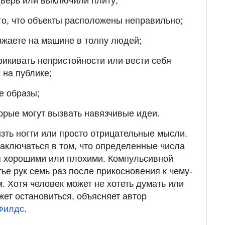
дверь или выключили плиту;
ого, что объекты расположены неправильно;
зжаете на машине в толпу людей;
рикивать непристойности или вести себя
на публике;
е образы;
торые могут вызвать навязчивые идеи.
ызть ногти или просто отрицательные мысли.
аключаться в том, что определенные числа
я хорошими или плохими. Компульсивной
ье рук семь раз после прикосновения к чему-
м. Хотя человек может не хотеть думать или
жет остановиться, объясняет автор
Филдс
.