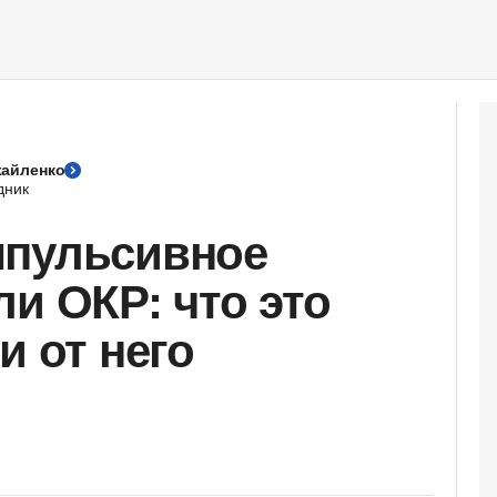
айленко
дник
мпульсивное
и ОКР: что это
и от него