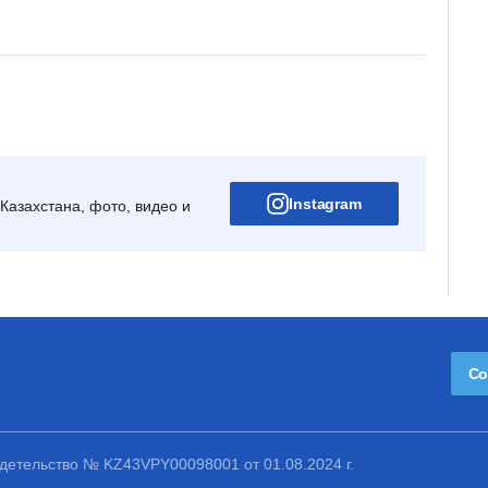
Instagram
Казахстана, фото, видео и
Со
етельство № KZ43VPY00098001 от 01.08.2024 г.