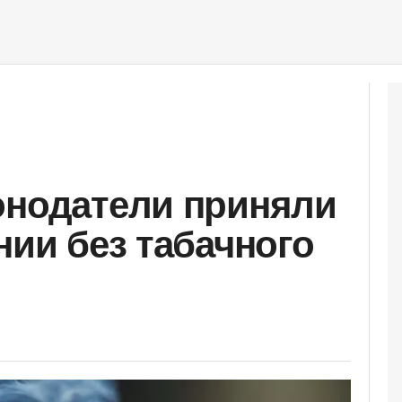
онодатели приняли
нии без табачного