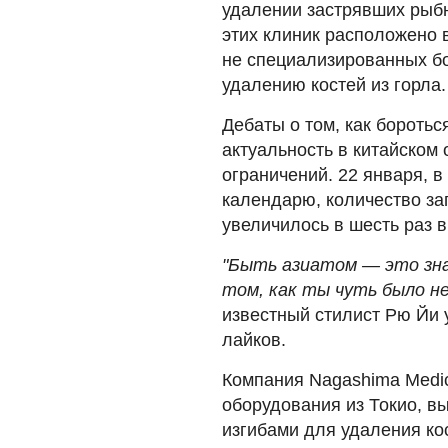
удалении застрявших рыбн
этих клиник расположено 
не специализированных бо
удалению костей из горла.
Дебаты о том, как бороть
актуальность в китайском
ограничений. 22 января, 
календарю, количество за
увеличилось в шесть раз 
"Быть азиатом — это зн
том, как ты чуть было н
известный стилист Рю Йи у 
лайков.
Компания Nagashima Medic
оборудования из Токио, в
изгибами для удаления ко