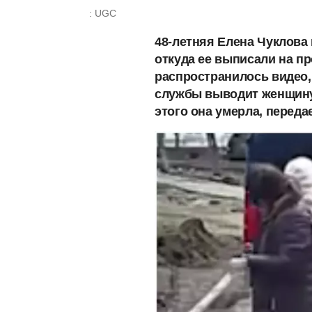
: UGC
48-летняя Елена Чуклова
откуда ее выписали на п
распространилось видео,
службы выводит женщину и
этого она умерла, переда