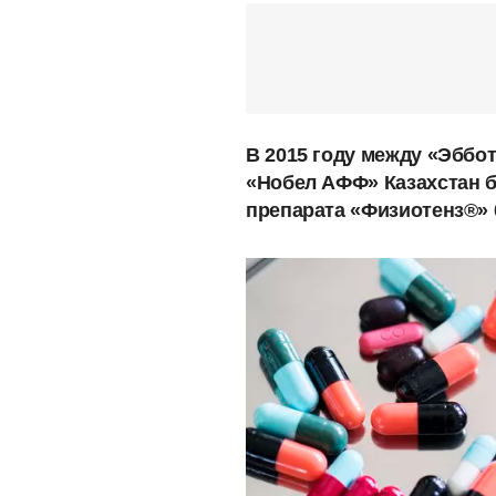
В 2015 году между «Эббо
«Нобел АФФ» Казахстан 
препарата «Физиотенз®» 0