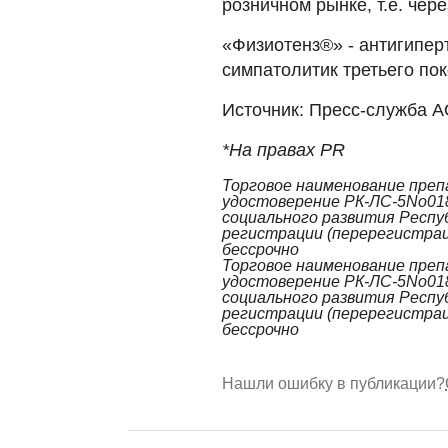
розничном рынке, т.е. чер
«Физиотенз®» - антигипер
симпатолитик третьего по
Источник: Пресс-служба 
*На правах PR
Торговое наименование пре
удостоверение РК-ЛС-5No01
социального развития Респу
регистрации (перерегистраци
бессрочно
Торговое наименование пре
удостоверение РК-ЛС-5No01
социального развития Респу
регистрации (перерегистраци
бессрочно
Нашли ошибку в публикации?