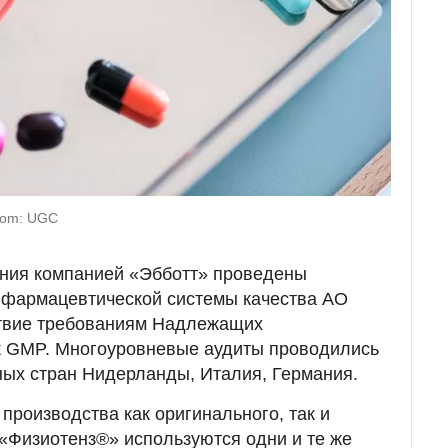
com: UGC
ения компанией «Эбботт» проведены
 фармацевтической системы качества АО
твие требованиям Надлежащих
к GMP. Многоуровневые аудиты проводились
ных стран Нидерланды, Италия, Германия.
 производства как оригинального, так и
 «Физиотенз®» используются одни и те же