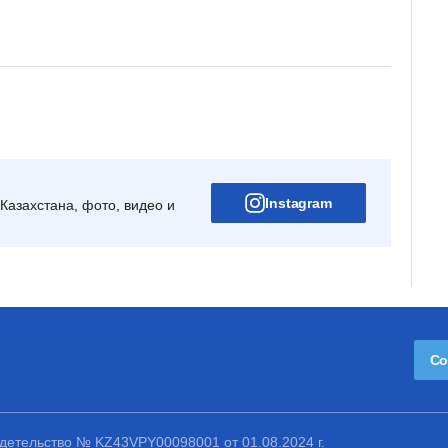
Instagram
Казахстана, фото, видео и
Со
етельство № KZ43VPY00098001 от 01.08.2024 г.