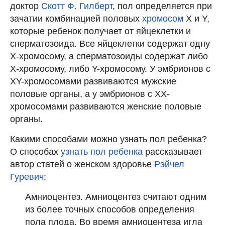
доктор
Скотт Ф. Гилберт
, пол определяется при
зачатии комбинацией половых
хромосом
X и Y,
которые ребенок получает от яйцеклетки и
сперматозоида. Все яйцеклетки содержат одну
Х-хромосому, а сперматозоиды содержат либо
Х-хромосому, либо Y-хромосому. У эмбрионов с
XY-хромосомами развиваются мужские
половые органы, а у эмбрионов с XX-
хромосомами развиваются женские половые
органы.
Какими способами можно узнать пол ребенка?
О способах
узнать пол ребенка
рассказывает
автор статей о женском здоровье
Рэйчел
Гуревич
:
Амниоцентез. Амниоцентез считают одним
из более точных способов определения
пола плода. Во время амниоцентеза игла