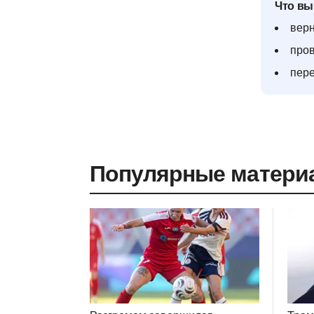
Что вы
верн
пров
пере
Популярные матери