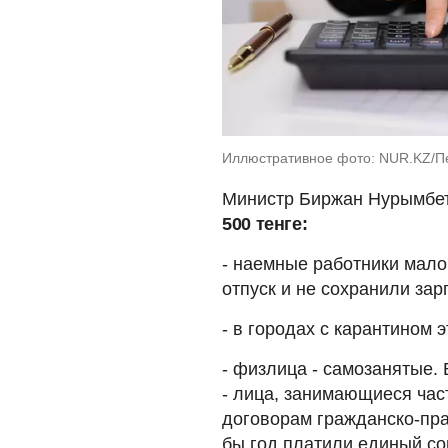
Иллюстративное фото: NUR.KZ/Пе
Министр Биржан Нурымбет
500 тенге:
- наемные работники мало
отпуск и не сохранили зар
- в городах с карантином э
- физлица - самозанятые.
- лица, занимающиеся час
договорам гражданско-пра
бы год платили единый со