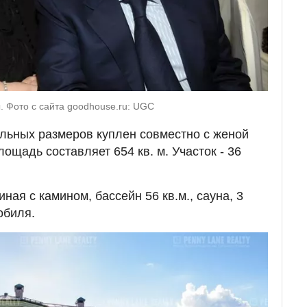
 Фото с сайта goodhouse.ru: UGC
льных размеров куплен совместно с женой
щадь составляет 654 кв. м. Участок - 36
ная с камином, бассейн 56 кв.м., сауна, 3
обиля.