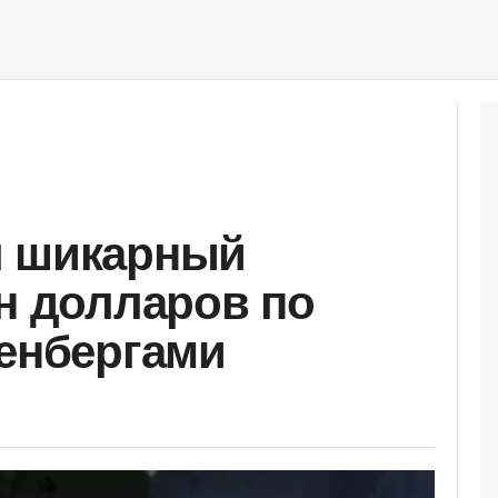
л шикарный
лн долларов по
тенбергами