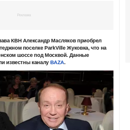
лава КВН Александр Масляков приобрел
еджном поселке ParkVille Жуковка, что на
енском шоссе под Москвой. Данные
али известны каналу
BAZA
.