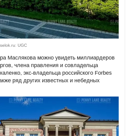
oselok.ru: UGC
дра Маслякова можно увидеть миллиардеров
ргов, члена правления и совладельца
аленко, экс-владельца российского Forbes
акже ряд других известных и небедных