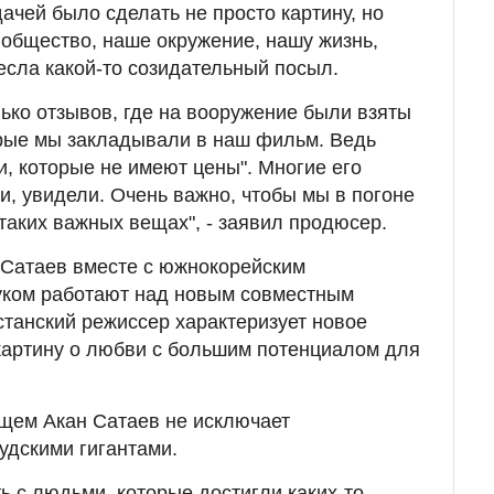
ачей было сделать не просто картину, но
общество, наше окружение, нашу жизнь,
есла какой-то созидательный посыл.
ько отзывов, где на вооружение были взяты
орые мы закладывали в наш фильм. Ведь
и, которые не имеют цены". Многие его
и, увидели. Очень важно, чтобы мы в погоне
таких важных вещах", - заявил продюсер.
 Сатаев вместе с южнокорейским
уком работают над новым совместным
станский режиссер характеризует новое
 картину о любви с большим потенциалом для
дущем Акан Сатаев не исключает
удскими гигантами.
ь с людьми, которые достигли каких-то