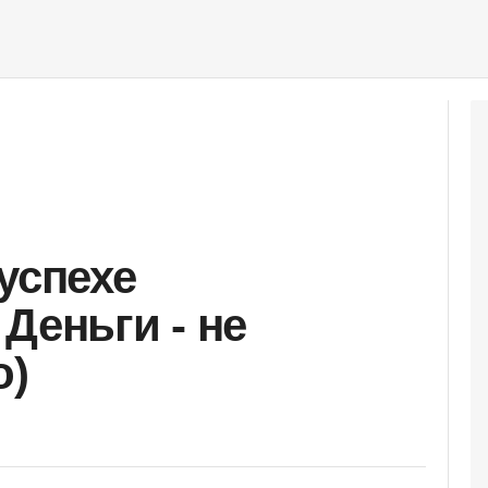
успехе
Деньги - не
о)